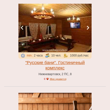
Гостиничные номера
Джакузи
Комната отдыха
Купель
Кухня
Мангал
Массажное кресло
Массажный кабинет
min.:
2 часа
10 чел.
1000 руб./час
Танцпол
"Русские бани". Гостиничный
комплекс
Теплые полы
Нижневартовск, 2 ПС, 8
Чайная комната
0
Мне нравится
Тип парной
Инфракрасная
Русская баня
Финская сауна