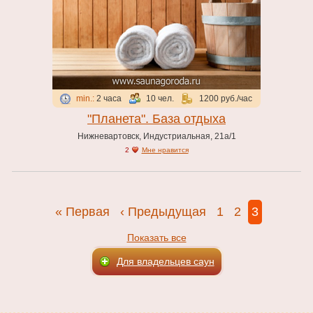
Хамам
Дополнительные услуги
Гидромассаж
Кальян
Кафе, бар
min.:
2 часа
10 чел.
1200 руб./час
Настольный теннис
"Планета". База отдыха
Турецкая (хаммам)
Нижневартовск, Индустриальная, 21а/1
2
Мне нравится
Аксессуары
TV/DVD
Караоке
« Первая
‹ Предыдущая
1
2
3
Музыкальный центр
Показать все
Для владельцев саун