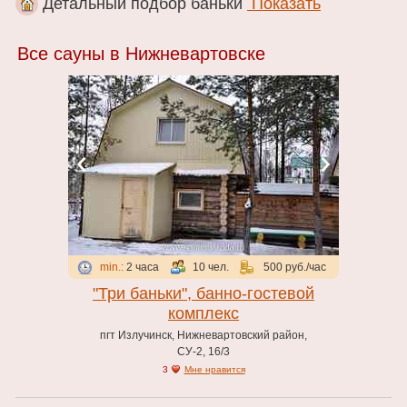
Детальный подбор баньки
Показать
Выберите один или несколько параметров и мы покажем объекты
с учетом выбора
Все сауны в Нижневартовске
Вместимость:
1 чел.
30 чел.
Цена за час:
185 руб.
2200 руб.
Только рекомендованные
Удобства
Wi-Fi интернет
min.:
2 часа
10 чел.
500 руб./час
Банкетный зал
"Три баньки", банно-гостевой
Бар
комплекс
Бассейн
пгт Излучинск, Нижневартовский район,
СУ-2, 16/3
Беседка
3
Мне нравится
Бильярд