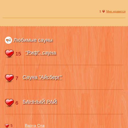
1
Мне нравится
Любимые сауны
"Риф", сауна
15
Сауна "Айсберг"
7
БАННЫЙ РАЙ
6
Варта Спа
5