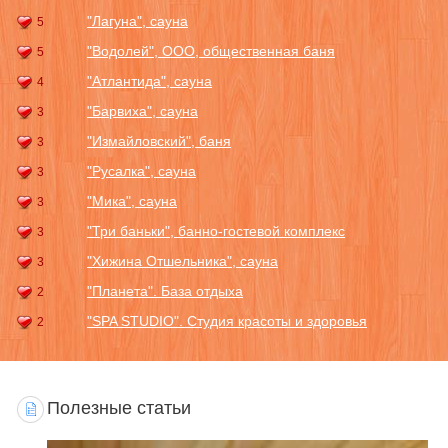
"Лагуна", сауна
5
"Водолей", ООО, общественная баня
5
"Атлантида", сауна
4
"Барвиха", сауна
3
"Измайловский", баня
3
"Русалка", сауна
3
"Мика", сауна
3
"Три баньки", банно-гостевой комплекс
3
"Хижина Отшельника", сауна
3
"Планета". База отдыха
2
"SPA STUDIO". Студия красоты и здоровья
2
Полезные статьи