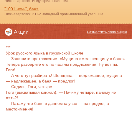
Нижневартовск, Индустриальная, 15а
"1001 ночь", баня
Нижневартовск, 2 П-2 Западный промышленный узел, 12а
Акции
Разместить свою акцию
***
Урок русского языка в грузинской школе.
— Запишите претложение. «Мущина имел шенщину в бане».
Теперь разберите его по частям предложения. Ну вот ты,
Гоги!
— А чего тут разбирать! Шенщина — подлежащее, мущина
— надлежащее, а баня — предлог!
— Садись, Гоги, четыре.
Гоги (выхватывая кинжал): — Пачиму четыре, пачиму нэ
пять?!
— Патаму что баня в данном случае — нэ предлог, а
местоимения!